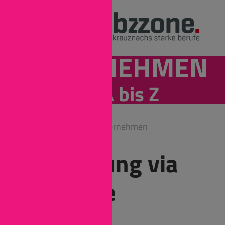
UNTERNEHMEN
von A bis Z
Bad Kreuznach
Unternehmen
Bewerbung via
jobzzone
SIMONA AG