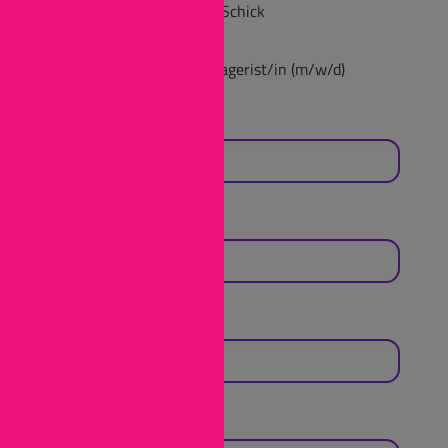
Ansprechpartnerin: Sofia Schick
55606 Kirn
Betreff: Bewerbung Fachlagerist/in (m/w/d)
Vorname
*
Nachname
*
E-Mail-Adresse
*
Adresse
*